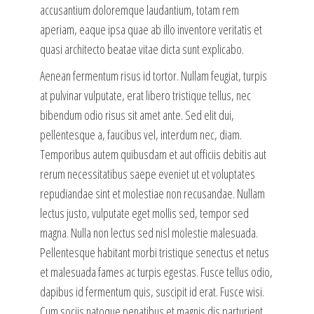
accusantium doloremque laudantium, totam rem
aperiam, eaque ipsa quae ab illo inventore veritatis et
quasi architecto beatae vitae dicta sunt explicabo.
Aenean fermentum risus id tortor. Nullam feugiat, turpis
at pulvinar vulputate, erat libero tristique tellus, nec
bibendum odio risus sit amet ante. Sed elit dui,
pellentesque a, faucibus vel, interdum nec, diam.
Temporibus autem quibusdam et aut officiis debitis aut
rerum necessitatibus saepe eveniet ut et voluptates
repudiandae sint et molestiae non recusandae. Nullam
lectus justo, vulputate eget mollis sed, tempor sed
magna. Nulla non lectus sed nisl molestie malesuada.
Pellentesque habitant morbi tristique senectus et netus
et malesuada fames ac turpis egestas. Fusce tellus odio,
dapibus id fermentum quis, suscipit id erat. Fusce wisi.
Cum sociis natoque penatibus et magnis dis parturient