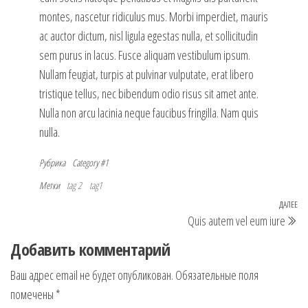
montes, nascetur ridiculus mus. Morbi imperdiet, mauris
ac auctor dictum, nisl ligula egestas nulla, et sollicitudin
sem purus in lacus. Fusce aliquam vestibulum ipsum.
Nullam feugiat, turpis at pulvinar vulputate, erat libero
tristique tellus, nec bibendum odio risus sit amet ante.
Nulla non arcu lacinia neque faucibus fringilla. Nam quis
nulla.
Рубрика
Category #1
Метки
tag 2
tag1
Навигация
ДАЛЕЕ
Сл
Quis autem vel eum iure
по
за
Добавить комментарий
записям
Ваш адрес email не будет опубликован.
Обязательные поля
помечены
*