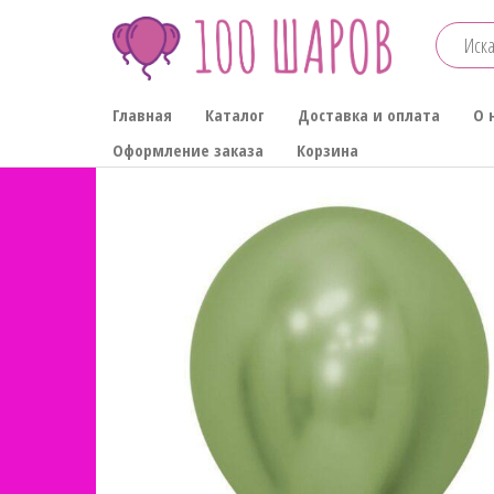
Перейти
к
содержимому
100-
Главная
Каталог
Доставка и оплата
О 
ШАРОВ
Оформление заказа
Корзина