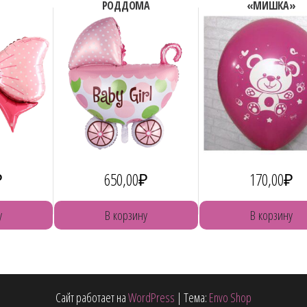
РОДДОМА
«МИШКА»
₽
650,00
₽
170,00
₽
у
В корзину
В корзину
Сайт работает на
WordPress
|
Тема:
Envo Shop