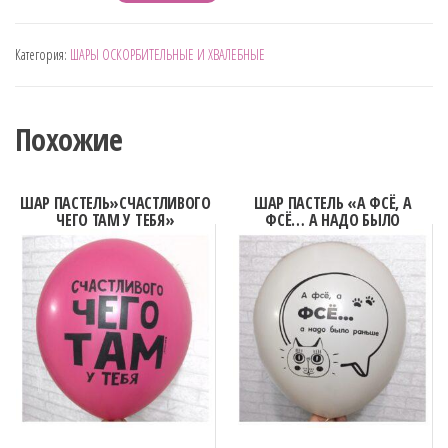
товара
ШАР
Категория:
ШАРЫ ОСКОРБИТЕЛЬНЫЕ И ХВАЛЕБНЫЕ
ПАСТЕЛЬ
"ТЫ
НАШЕ
Похожие
ВСЁ"
ШАР ПАСТЕЛЬ»СЧАСТЛИВОГО
ШАР ПАСТЕЛЬ «А ФСЁ, А
ЧЕГО ТАМ У ТЕБЯ»
ФСЁ… А НАДО БЫЛО
РАНЬШЕ»