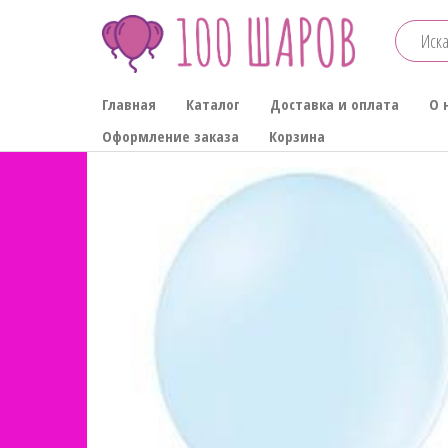
Перейти
к
содержимому
100-
Главная
Каталог
Доставка и оплата
О 
ШАРОВ
Оформление заказа
Корзина