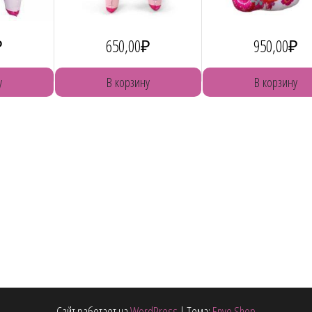
₽
650,00
₽
950,00
₽
у
В корзину
В корзину
Сайт работает на
WordPress
|
Тема:
Envo Shop