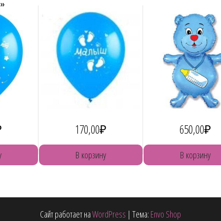
»
₽
170,00
₽
650,00
₽
у
В корзину
В корзину
Сайт работает на
WordPress
|
Тема:
Envo Shop