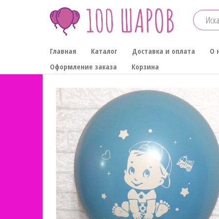
Перейти
к
содержимому
100-
Главная
Каталог
Доставка и оплата
О 
ШАРОВ
Оформление заказа
Корзина