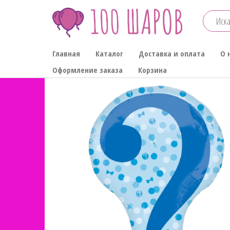
Перейти
к
содержимому
100-
Главная
Каталог
Доставка и оплата
О 
ШАРОВ
Оформление заказа
Корзина