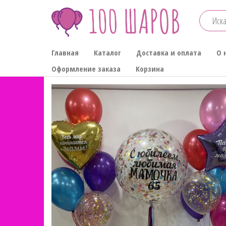
Перейти
к
содержимому
100-
Главная
Каталог
Доставка и оплата
О 
ШАРОВ
Оформление заказа
Корзина