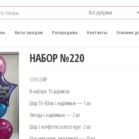
нас
Хиты продаж
Распродажа
Контакты
Условия д
НАБОР №220
5090,00
₽
В наборе 15 шариков
Шар 55-60см с надпимью — 1 шт
Звезда с надпимью — 2 шт
Шар с конфетти золото круг- 2 шт
Шар металлик, перламутр — 10 шт