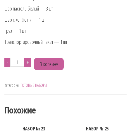
Шар пастель белый — 3 шт
Шар с конфетти — 1 шт
Груз — 1 шт
Транспортировочный пакет — 1 шт
Количество
-
+
В корзину
товара
НАБОР№184
Категория:
ГОТОВЫЕ НАБОРЫ
С
МАШИНОЙ
Похожие
НАБОР № 23
НАБОР № 25