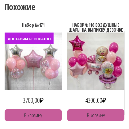
Похожие
ВЫПИСКУ
Набор №171
НАБОР№116 ВОЗДУШНЫЕ
ШАРЫ НА ВЫПИСКУ ДЕВОЧКЕ
ДОСТАВИМ БЕСПЛАТНО
3700,00
₽
4300,00
₽
В корзину
В корзину