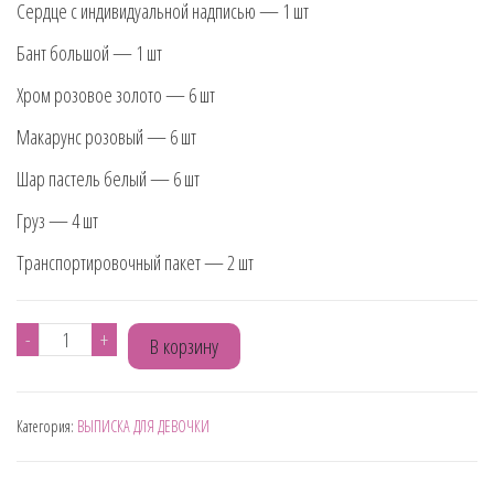
Сердце с индивидуальной надписью — 1 шт
Бант большой — 1 шт
Хром розовое золото — 6 шт
Макарунс розовый — 6 шт
Шар пастель белый — 6 шт
Груз — 4 шт
Транспортировочный пакет — 2 шт
Количество
-
+
В корзину
товара
НАБОР№115
Категория:
ВЫПИСКА ДЛЯ ДЕВОЧКИ
ВОЗДУШНЫЕ
ШАРИКИ
НА