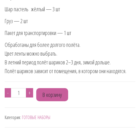
Шар пастель жёлтый — 3 шт
Груз — 2 шт
Пакет для транспортировки — 1 шт
Обработаны для более долгого полёта.
Цвет ленты можно выбрать.
В летний период полёт шариков 2–3 дня, зимой дольше.
Полёт шариков зависит от помещения, в котором они находятся.
Количество
-
+
В корзину
товара
НАБОР№
Категория:
ГОТОВЫЕ НАБОРЫ
186
С
ДИНОЗАВРОМ