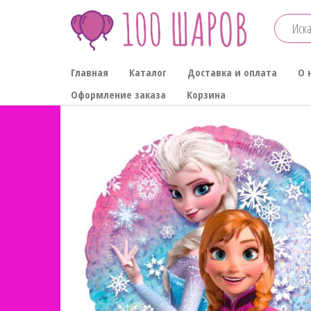
Перейти
к
содержимому
100-
Главная
Каталог
Доставка и оплата
О 
ШАРОВ
Оформление заказа
Корзина