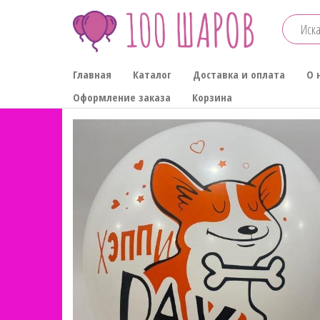
Перейти
к
содержимому
100-
Главная
Каталог
Доставка и оплата
О 
ШАРОВ
Оформление заказа
Корзина