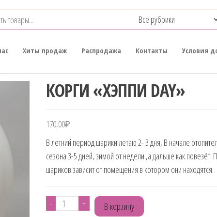
нас
Хиты продаж
Распродажа
Контакты
Условия д
КОРГИ «ХЭППИ DAY»
170,00
₽
В летний период шарики летаю 2- 3 дня, В начале отопите
сезона 3-5 дней, зимой от недели ,а дальше как повезёт. 
шариков зависит от помещения в котором они находятся.
Количество
-
+
В корзину
товара