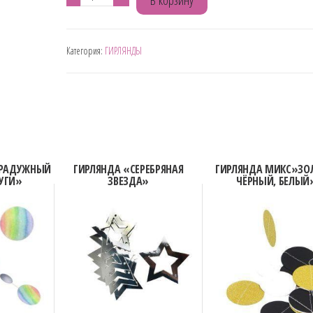
товара
ГИРЛЯНДА
Категория:
ГИРЛЯНДЫ
СЕРДЦА
"
РОЗОВЫЙ,
НЕЖНО
РОЗОВЫЙ"
 РАДУЖНЫЙ
ГИРЛЯНДА «СЕРЕБРЯНАЯ
ГИРЛЯНДА МИКС»ЗО
РУГИ»
ЗВЕЗДА»
ЧЁРНЫЙ, БЕЛЫЙ