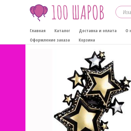
Перейти
к
содержимому
100-
Главная
Каталог
Доставка и оплата
О 
ШАРОВ
Оформление заказа
Корзина