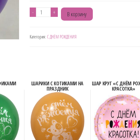
Количество
-
+
В корзину
товара
ШАР
Категория:
С ДНЁМ РОЖДЕНИЯ
СИРЕНЕВЫЙ
"ПОЗДРАВЛЯЮ"
ЦВЕТЫ
ФИКАМИ
ШАРИКИ С КОТИКАМИ НА
ШАР КРУГ «С ДНЁМ Р
ПРАЗДНИК
КРАСОТКА»