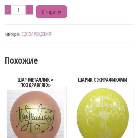
Количество
-
+
В корзину
товара
ШАР
Категория:
С ДНЁМ РОЖДЕНИЯ
РОЗОВЫЙ
"С
ПРАЗДНИКОМ"
Похожие
САЛЮТЫ
ШАР МЕТАЛЛИК »
ШАРИК С ЖИРАФИКАМИ
ПОЗДРАВЛЯЮ»