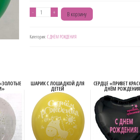
Количество
-
+
В корзину
товара
ШАР
Категория:
С ДНЁМ РОЖДЕНИЯ
ЗЕЛЁНЫЙ
"С
ПРАЗДНИКОМ"
ЦВЕТЫ
 «ЗОЛОТЫЕ
ШАРИК С ЛОШАДКОЙ ДЛЯ
СЕРДЦЕ «ПРИВЕТ КРАСО
И»
ДЕТЕЙ
ДНЁМ РОЖДЕНИ