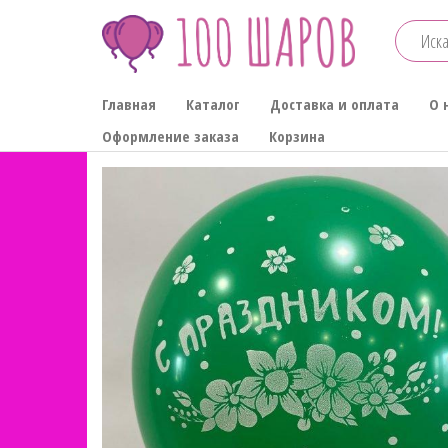
Перейти
к
содержимому
100-
Главная
Каталог
Доставка и оплата
О 
ШАРОВ
Оформление заказа
Корзина