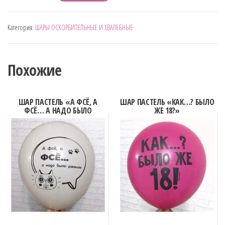
товара
"РЕАЛ
Категория:
ШАРЫ ОСКОРБИТЕЛЬНЫЕ И ХВАЛЕБНЫЕ
МЕН"
СИНИЙ
С
Похожие
ЧЁРНЫМ
ШАР ПАСТЕЛЬ «А ФСЁ, А
ШАР ПАСТЕЛЬ «КАК…? БЫЛО
ФСЁ… А НАДО БЫЛО
ЖЕ 18?»
РАНЬШЕ»